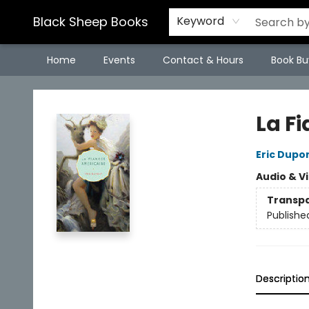
Black Sheep Books
Keyword
Home
Events
Contact & Hours
Book Bu
Black Sheep Books
La F
Eric Dupo
Audio & V
Transp
Publishe
Descriptio