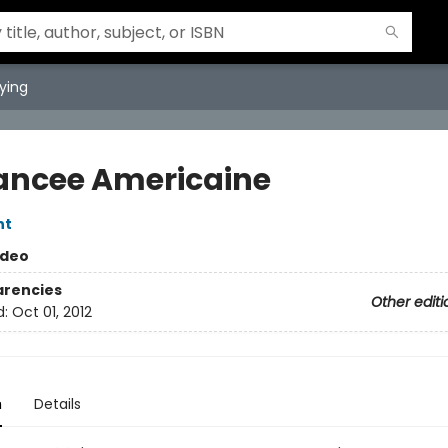
ying
iancee Americaine
nt
ideo
arencies
Other editi
d:
Oct 01, 2012
n
Details