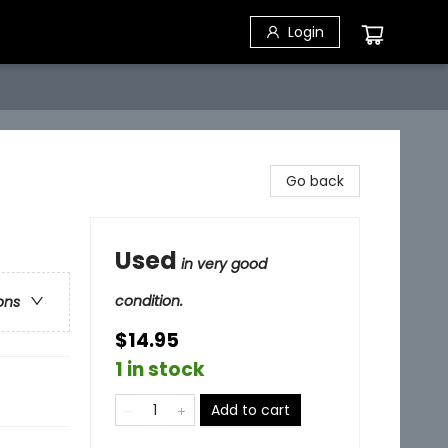
Login
Go back
Used
in very good
condition.
ons
$14.95
1 in stock
Add to cart