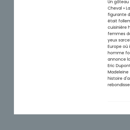
Un gâteau r
Cheval » L
figurante 
était foll
cuisinière 
femmes dans
yeux sarce
Europe où 
homme fort
annonce la
Eric Dupon
Madeleine 
histoire d
rebondiss