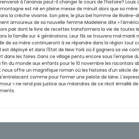
enversé à l'ananas peut-il changer le cours de l'histoire? Louis di
amontagne est né en pleine messe de minuit alors que sa mère 
dans la crèche vivante. Son père, le plus bel homme de Rivière-
ement amoureux de sa nouvelle femme Madeleine dite « l'Améric
hors pair dont le livre de recettes transformera la vie de toutes l
 la famille sur 4 générations. Leur fils se trouvera mal marié m
lle de sa mère continueront à se répandre dans la région tout
il est déployé et dans l'État de New York où il gagnera sa vie c
 dans les foires. Dans ce village pentu encore sous l'emprise du
 fin du monde aux enfants pour le 10 novembre les racontars a
t nous offre un magnifique roman où les histoires d'un siècle de
s'entrelacent comme pour former une pelote de laine. L'express
'amour » ne rend pas justice aux méandres de ce récit émaillé de
ements.